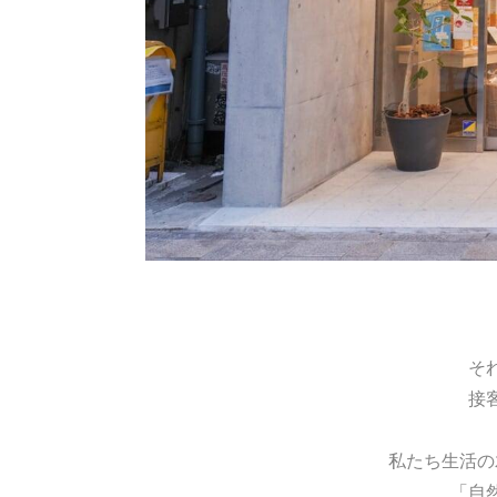
そ
接
私たち生活の
「自