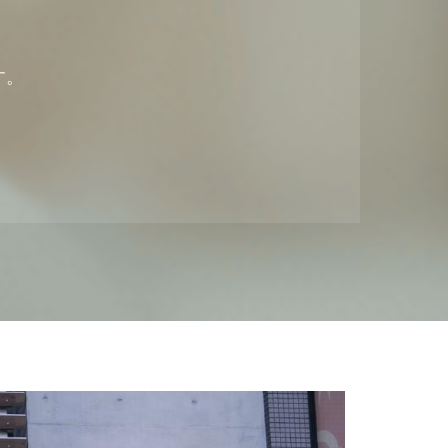
。
す。
。